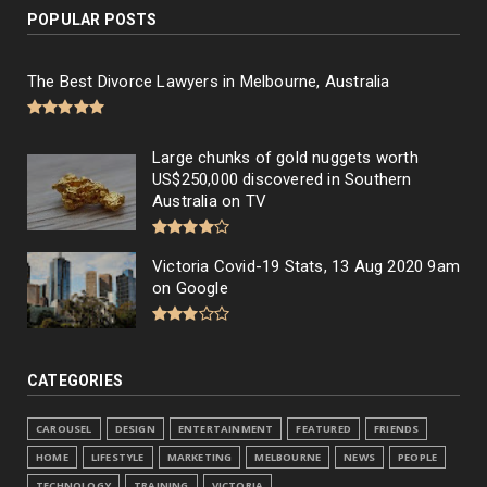
POPULAR POSTS
The Best Divorce Lawyers in Melbourne, Australia
Large chunks of gold nuggets worth
US$250,000 discovered in Southern
Australia on TV
Victoria Covid-19 Stats, 13 Aug 2020 9am
on Google
CATEGORIES
CAROUSEL
DESIGN
ENTERTAINMENT
FEATURED
FRIENDS
HOME
LIFESTYLE
MARKETING
MELBOURNE
NEWS
PEOPLE
TECHNOLOGY
TRAINING
VICTORIA