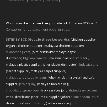
Would you like to
advertise
your site link / post on BCZ.com?
Contact us for ad placement opportunities.
SITES BY BCZ (Google these keywords):
(chicken supplier
,
organic chicken supplier
,
malaysia chicken supplier)
mykeesong.com
,
(tyre distributor
,
malaysia tyre
distributor)
htgroup.com.my
,
(malaysia plastic distributor
,
malaysia plastic supplier
,
johor plastic distributor)
ljhplastic.com
,
(carpet supplier
,
malaysia carpet supplier)
malaysiacarpetsupplier.com
,
(johor rehab
,
malaysia handicaft
supplier)
jaro.org.my
,
(malaysia bored piling)
jffoundationgroup.com
,
(truck services johor)
httruckservice.com
,
(mask distributor johor
,
mask supplier johor)
biomaqs.com
,
(truck
dealer johor)
nkautojb.com
,
(battery supplier johor)