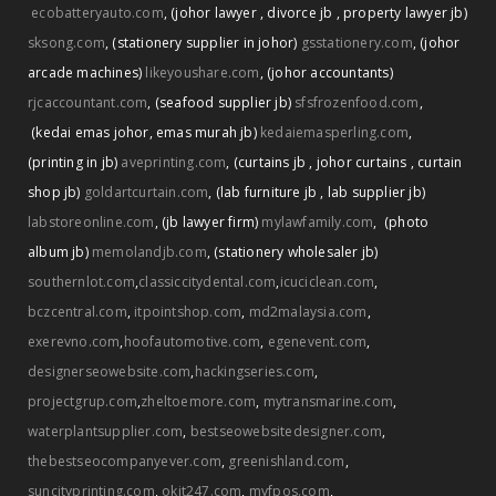
ecobatteryauto.com
,
(johor lawyer
,
divorce jb
,
property lawyer jb)
sksong.com
,
(stationery supplier in johor)
gsstationery.com
,
(johor
arcade machines)
likeyoushare.com
,
(johor accountants)
rjcaccountant.com
,
(seafood supplier jb)
sfsfrozenfood.com
,
(kedai emas johor
,
emas murah jb)
kedaiemasperling.com
,
(printing in jb)
aveprinting.com
,
(curtains jb
,
johor curtains
,
curtain
shop jb)
goldartcurtain.com
,
(lab furniture jb
,
lab supplier jb)
labstoreonline.com
,
(jb lawyer firm)
mylawfamily.com
,
(photo
album jb)
memolandjb.com
,
(stationery wholesaler jb)
southernlot.com
,
classiccitydental.com
,
icuciclean.com
,
bczcentral.com
,
itpointshop.com
,
md2malaysia.com
,
exerevno.com
,
hoofautomotive.com
,
egenevent.com
,
designerseowebsite.com
,
hackingseries.com
,
projectgrup.com
,
zheltoemore.com
,
mytransmarine.com
,
waterplantsupplier.com
,
bestseowebsitedesigner.com
,
thebestseocompanyever.com
,
greenishland.com
,
suncityprinting.com
,
okit247.com
,
myfpos.com
,