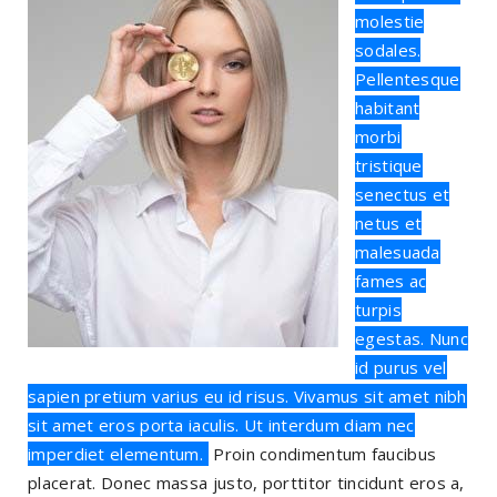
molestie
sodales.
Pellentesque
habitant
morbi
tristique
senectus et
netus et
malesuada
fames ac
turpis
egestas. Nunc
id purus vel
sapien pretium varius eu id risus. Vivamus sit amet nibh
sit amet eros porta iaculis. Ut interdum diam nec
imperdiet elementum.
Proin condimentum faucibus
placerat. Donec massa justo, porttitor tincidunt eros a,