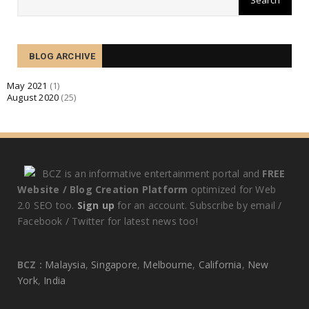
Ne amores quidem sanctos alienos esse.
August 07, 2020
TECHNOLOGY
BLOG ARCHIVE
Quid enim de amicitia statueris utilitatis causa
expetenda v...
May 2021
(1)
August 2020
(25)
August 07, 2020
BCZ is an informative entertainment portal and
FREE
Website / Blog Creation Platform
optimized for Web
2.0 SEO too.
Sign up
for an account. Subscribe by email /
Facebook / Twitter for latest news too!
BCZ :
Malaysia
,
Singapore
,
Melbourne
,
California
,
New
York
,
India