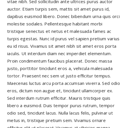
vitae nibh. Sed sollicitudin ante ultrices purus auctor
auctor. Etiam turpis sem, mattis sit amet purus id,
dapibus euismod libero. Donec bibendum urna quis orci
molestie sodales. Pellentesque habitant morbi
tristique senectus et netus et malesuada fames ac
turpis egestas. Nunc id purus vel sapien pretium varius
eu id risus. Vivamus sit amet nibh sit amet eros porta
iaculis. Ut interdum diam nec imperdiet elementum.
Proin condimentum faucibus placerat. Donec massa
justo, porttitor tincidunt eros a, vehicula malesuada
tortor. Praesent nec sem ut justo efficitur tempus.
Maecenas luctus arcu porta accumsan viverra. Sed odio
eros, dictum non augue et, tincidunt ullamcorper ex.
Sed interdum rutrum efficitur. Mauris tristique quis
libero a euismod. Duis tempor purus rutrum, tempor
odio sed, tincidunt lacus. Nulla lacus felis, pulvinar ut
metus in, tristique pretium sem. Vivamus ornare
efficitur elit ut placerat. Vivamus at ultricies magna.