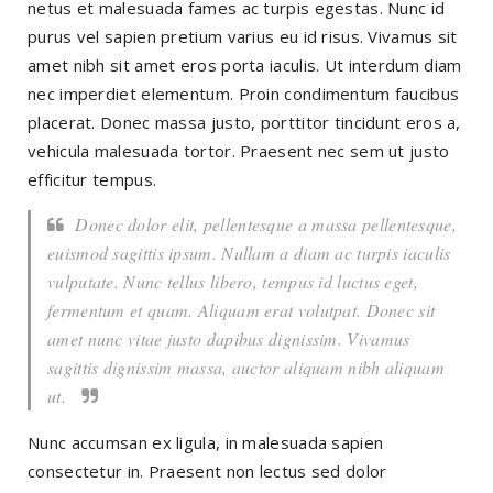
netus et malesuada fames ac turpis egestas. Nunc id
purus vel sapien pretium varius eu id risus. Vivamus sit
amet nibh sit amet eros porta iaculis. Ut interdum diam
nec imperdiet elementum. Proin condimentum faucibus
placerat. Donec massa justo, porttitor tincidunt eros a,
vehicula malesuada tortor. Praesent nec sem ut justo
efficitur tempus.
Donec dolor elit, pellentesque a massa pellentesque,
euismod sagittis ipsum. Nullam a diam ac turpis iaculis
vulputate. Nunc tellus libero, tempus id luctus eget,
fermentum et quam. Aliquam erat volutpat. Donec sit
amet nunc vitae justo dapibus dignissim. Vivamus
sagittis dignissim massa, auctor aliquam nibh aliquam
ut.
Nunc accumsan ex ligula, in malesuada sapien
consectetur in. Praesent non lectus sed dolor