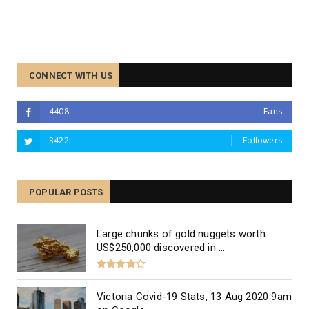
CONNECT WITH US
4408
Fans
3422
Followers
The Best Divorce Lawyers in
Melbourne, Australia
POPULAR POSTS
Large chunks of gold nuggets worth
US$250,000 discovered in ...
Victoria Covid-19 Stats, 13 Aug 2020 9am