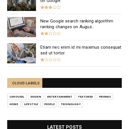
on Google
New Google search ranking algorithm
ranking changes on Augus...
Etiam nec enim id mi maximus consequat
sed ut tortor.
CLOUD LABELS
CAROUSEL
DESIGN
ENTERTAINMENT
FEATURED
FRIENDS
HOME
LIFESTYLE
PEOPLE
TECHNOLOGY
LATEST POSTS