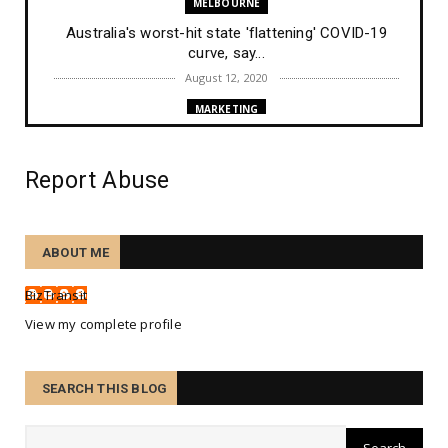
MELBOURNE
Australia's worst-hit state 'flattening' COVID-19
curve, say...
August 12, 2020
MARKETING
New Google search ranking algorithm ranking
changes on Augus...
Report Abuse
August 10, 2020
TRAINING
Etiam nec enim id mi maximus consequat sed ut
ABOUT ME
tortor.
August 07, 2020
BizTransit
TECHNOLOGY
View my complete profile
Nunc accumsan ex ligula, in malesuada sapien
consectetur.
SEARCH THIS BLOG
August 07, 2020
PEOPLE