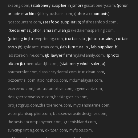
sksong.com
,
(stationery supplier in johor)
gsstationery.com
,
(johor
arcade machines)
likeyoushare.com
,
(johor accountants)
rjcaccountant.com
,
(seafood supplier jb)
sfsfrozenfood.com
,
(kedai emas johor
,
emas murah jb)
kedaiemasperling.com
,
(printing in jb)
aveprinting.com
,
(curtains jb
,
johor curtains
,
curtain
shop jb)
goldartcurtain.com
,
(lab furniture jb
,
lab supplier jb)
labstoreonline.com
,
(jb lawyer firm)
mylawfamily.com
,
(photo
album jb)
memolandjb.com
,
(stationery wholesaler jb)
southernlot.com
,
classiccitydental.com
,
icuciclean.com
,
bczcentral.com
,
itpointshop.com
,
md2malaysia.com
,
exerevno.com
,
hoofautomotive.com
,
egenevent.com
,
designerseowebsite.com
,
hackingseries.com
,
projectgrup.com
,
zheltoemore.com
,
mytransmarine.com
,
waterplantsupplier.com
,
bestseowebsitedesigner.com
,
thebestseocompanyever.com
,
greenishland.com
,
suncityprinting.com
,
okit247.com
,
myfpos.com
,