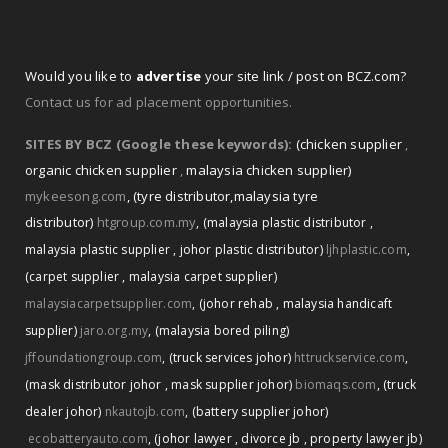
Would you like to
advertise
your site link / post on BCZ.com?
Contact us for ad placement opportunities.
SITES BY BCZ (Google these keywords):
(chicken supplier
,
organic chicken supplier
,
malaysia chicken supplier)
mykeesong.com
,
(tyre distributor
,
malaysia tyre
distributor)
htgroup.com.my
,
(malaysia plastic distributor
,
malaysia plastic supplier
,
johor plastic distributor)
ljhplastic.com
,
(carpet supplier
,
malaysia carpet supplier)
malaysiacarpetsupplier.com
,
(johor rehab
,
malaysia handicaft
supplier)
jaro.org.my
,
(malaysia bored piling)
jffoundationgroup.com
,
(truck services johor)
httruckservice.com
,
(mask distributor johor
,
mask supplier johor)
biomaqs.com
,
(truck
dealer johor)
nkautojb.com
,
(battery supplier johor)
ecobatteryauto.com
,
(johor lawyer
,
divorce jb
,
property lawyer jb)