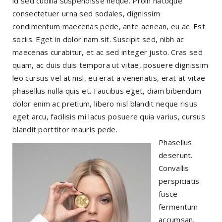
id sed cubilia suspendisse neque. Proin natoque
consectetuer urna sed sodales, dignissim
condimentum maecenas pede, ante aenean, eu ac. Est
sociis. Eget in dolor nam sit. Suscipit sed, nibh ac
maecenas curabitur, et ac sed integer justo. Cras sed
quam, ac duis duis tempora ut vitae, posuere dignissim
leo cursus vel at nisl, eu erat a venenatis, erat at vitae
phasellus nulla quis et. Faucibus eget, diam bibendum
dolor enim ac pretium, libero nisl blandit neque risus
eget arcu, facilisis mi lacus posuere quia varius, cursus
blandit porttitor mauris pede.
Phasellus
deserunt.
Convallis
perspiciatis
fusce
fermentum
accumsan,