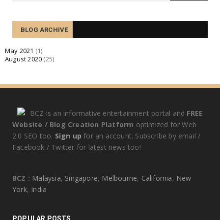
August 07, 2020
TECHNOLOGY
BLOG ARCHIVE
Quid enim de amicitia statueris utilitatis causa
expetenda v...
May 2021
(1)
August 2020
(25)
August 07, 2020
BCZ is an informative entertainment portal and
FREE
Website / Blog Creation Platform
optimized for Web
2.0 SEO too.
Sign up
for an account. Subscribe by email /
Facebook / Twitter for latest news too!
BCZ :
Malaysia
,
Singapore
,
Melbourne
,
California
,
New
York
,
India
POPULAR POSTS