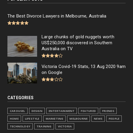
The Best Divorce Lawyers in Melbourne, Australia
Large chunks of gold nuggets worth
US$250,000 discovered in Southern
Australia on TV
Victoria Covid-19 Stats, 13 Aug 2020 9am
on Google
CATEGORIES
CAROUSEL
DESIGN
ENTERTAINMENT
FEATURED
FRIENDS
HOME
LIFESTYLE
MARKETING
MELBOURNE
NEWS
PEOPLE
TECHNOLOGY
TRAINING
VICTORIA