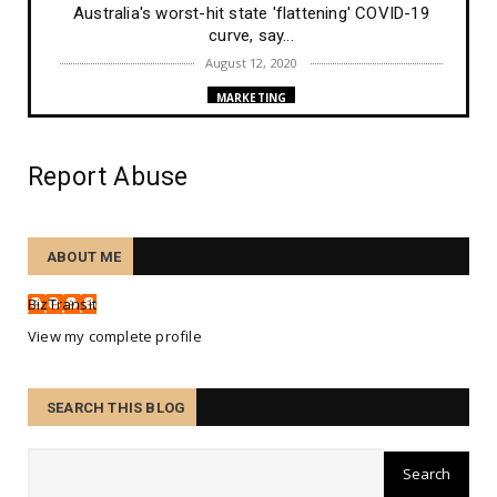
Australia's worst-hit state 'flattening' COVID-19
curve, say...
August 12, 2020
MARKETING
New Google search ranking algorithm ranking
changes on Augus...
Report Abuse
August 10, 2020
TRAINING
Etiam nec enim id mi maximus consequat sed ut
ABOUT ME
tortor.
August 07, 2020
BizTransit
TECHNOLOGY
View my complete profile
Nunc accumsan ex ligula, in malesuada sapien
consectetur.
SEARCH THIS BLOG
August 07, 2020
PEOPLE
Ne amores quidem sanctos alienos esse.