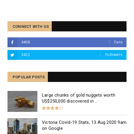
CONNECT WITH US
4408
Fans
3422
Followers
The Best Divorce Lawyers in
Melbourne, Australia
POPULAR POSTS
Large chunks of gold nuggets worth
US$250,000 discovered in ...
Victoria Covid-19 Stats, 13 Aug 2020 9am
on Google