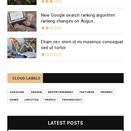
New Google search ranking algorithm
ranking changes on Augus...
Etiam nec enim id mi maximus consequat
sed ut tortor.
CLOUD LABELS
CAROUSEL
DESIGN
ENTERTAINMENT
FEATURED
FRIENDS
HOME
LIFESTYLE
PEOPLE
TECHNOLOGY
LATEST POSTS