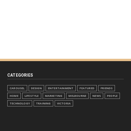
CATEGORIES
CAROUSEL
DESIGN
ENTERTAINMENT
FEATURED
FRIENDS
HOME
LIFESTYLE
MARKETING
MELBOURNE
NEWS
PEOPLE
TECHNOLOGY
TRAINING
VICTORIA