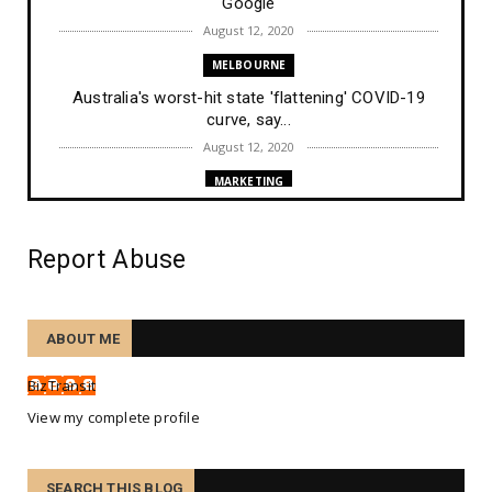
Google
August 12, 2020
MELBOURNE
Australia's worst-hit state 'flattening' COVID-19
curve, say...
August 12, 2020
MARKETING
New Google search ranking algorithm ranking
changes on Augus...
Report Abuse
August 10, 2020
TRAINING
Etiam nec enim id mi maximus consequat sed ut
ABOUT ME
tortor.
August 07, 2020
BizTransit
TECHNOLOGY
View my complete profile
Nunc accumsan ex ligula, in malesuada sapien
consectetur.
SEARCH THIS BLOG