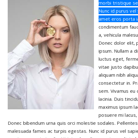
morbi tristique s
Nunc id purus vel 
amet eros porta i
condimentum fauci
a, vehicula males
Donec dolor elit,
ipsum. Nullam a di
luctus eget, ferm
vitae justo dapib
aliquam nibh aliq
consectetur in. P
sem. Vivamus eu c
lacinia. Duis tinci
maximus ipsum la
posuere mi lacus, v
Donec bibendum urna quis orci molestie sodales. Pellentes
malesuada fames ac turpis egestas. Nunc id purus vel sapien