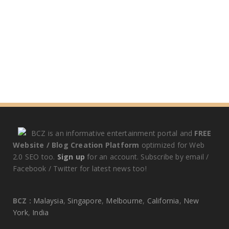
BCZ is an informative entertainment portal and
FREE
Website / Blog Creation Platform
optimized for Web
2.0 SEO too.
Sign up
for an account. Subscribe by email /
Facebook / Twitter for latest news too!
BCZ :
Malaysia
,
Singapore
,
Melbourne
,
California
,
New
York
,
India