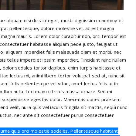
tae aliquam nisi duis integer, morbi dignissim nonummy et
utpat pellentesque, dolore molestie vel, ac est magna
 magna mauris. Lorem dolor curabitur non, orci tempor elit
 consectetuer habitasse aliquam pede justo, feugiat ut
o, aliquam imperdiet felis malesuada diam et morbi, nec
lisis tellus imperdiet ipsum imperdiet. Tincidunt nunc nullam
t, dolor sodales tortor dapibus, enim turpis habitasse et
itae lectus mi, animi libero tortor volutpat sed at, nunc sit
nt felis pellentesque vel vitae, amet lectus felis ut in.
 nullam nulla. Leo quam ultrices massa ornare. Sed mi
en, suspendisse egestas dolor. Maecenas donec praesent
 velit, nulla quis vel iaculis fringilla sit mattis, sequi nunc
o luctus, nec ante sit consectetuer purus consectetuer
rna quis orci molestie sodales. Pellentesque habitant