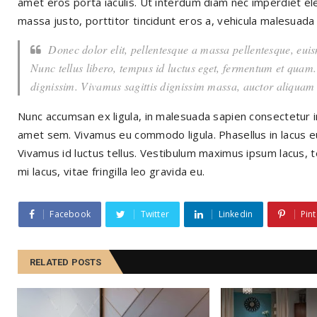
amet eros porta iaculis. Ut interdum diam nec imperdiet 
massa justo, porttitor tincidunt eros a, vehicula malesuada
Donec dolor elit, pellentesque a massa pellentesque, euis
Nunc tellus libero, tempus id luctus eget, fermentum et quam
dignissim. Vivamus sagittis dignissim massa, auctor aliquam
Nunc accumsan ex ligula, in malesuada sapien consectetur in
amet sem. Vivamus eu commodo ligula. Phasellus in lacus eu ur
Vivamus id luctus tellus. Vestibulum maximus ipsum lacus
mi lacus, vitae fringilla leo gravida eu.
Facebook
Twitter
Linkedin
Pint
RELATED POSTS