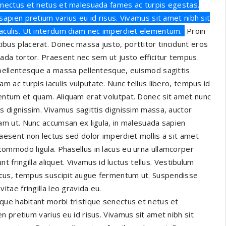
enectus et netus et malesuada fames ac turpis egestas.
sapien pretium varius eu id risus. Vivamus sit amet nibh sit
aculis. Ut interdum diam nec imperdiet elementum.
Proin
bus placerat. Donec massa justo, porttitor tincidunt eros
uada tortor. Praesent nec sem ut justo efficitur tempus.
 pellentesque a massa pellentesque, euismod sagittis
am ac turpis iaculis vulputate. Nunc tellus libero, tempus id
entum et quam. Aliquam erat volutpat. Donec sit amet nunc
us dignissim. Vivamus sagittis dignissim massa, auctor
uam ut. Nunc accumsan ex ligula, in malesuada sapien
raesent non lectus sed dolor imperdiet mollis a sit amet
ommodo ligula. Phasellus in lacus eu urna ullamcorper
dunt fringilla aliquet. Vivamus id luctus tellus. Vestibulum
cus, tempus suscipit augue fermentum ut. Suspendisse
itae fringilla leo gravida eu.
que habitant morbi tristique senectus et netus et
 pretium varius eu id risus. Vivamus sit amet nibh sit