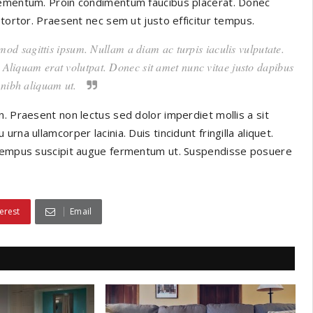
elementum. Proin condimentum faucibus placerat. Donec
 tortor. Praesent nec sem ut justo efficitur tempus.
mod sagittis ipsum. Nullam a diam ac turpis iaculis vulputate.
. Aliquam erat volutpat. Donec sit amet nunc vitae justo dapibus
 nibh aliquam ut.
. Praesent non lectus sed dolor imperdiet mollis a sit
na ullamcorper lacinia. Duis tincidunt fringilla aliquet.
, tempus suscipit augue fermentum ut. Suspendisse posuere
erest
Email