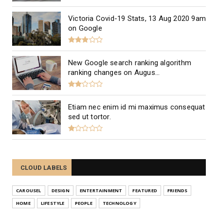
Victoria Covid-19 Stats, 13 Aug 2020 9am
on Google
New Google search ranking algorithm
ranking changes on Augus...
Etiam nec enim id mi maximus consequat
sed ut tortor.
CLOUD LABELS
CAROUSEL
DESIGN
ENTERTAINMENT
FEATURED
FRIENDS
HOME
LIFESTYLE
PEOPLE
TECHNOLOGY