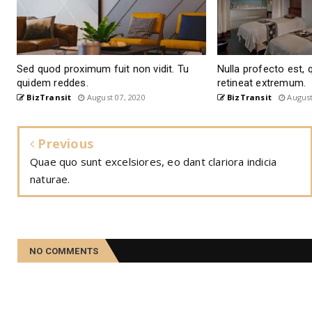
Sed quod proximum fuit non vidit. Tu
Nulla profecto est,
quidem reddes.
retineat extremum.
BizTransit
August 07, 2020
BizTransit
August
Previous
Quae quo sunt excelsiores, eo dant clariora indicia
naturae.
NO COMMENTS