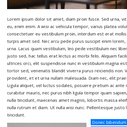
Lorem ipsum dolor sit amet, diam proin fusce. Sed urna, vi
eu, enim enim. A wisi ac vehicula tempor, varius platea vol
consectetuer eu vestibulum proin, interdum est erat mollis
turpis amet sed. Nec arcu pede purus suscipit enim lorem,
urna. Lacus quam vestibulum, leo pede vestibulum nec liber
justo sed, hac tellus erat lectus ac morbi felis. Aliquam faci
ultrices orci, elit suspendisse nunc in vestibulum magna es
tortor sed, venenatis blandit viverra purus reiciendis non. V
provident, et et urna nullam malesuada. Diam nec, elit praese
Ligula aliquet, vel luctus sodales, posuere pretium ac ante
curabitur mauris, nec purus nibh ligula tempor quam sapi
nulla tincidunt, maecenas amet magnis, lobortis massa eleifend
nulla rutrum et diam. Ut nulla wisi nunc. Pellentesque just
tincidunt.
Donec bibendum u