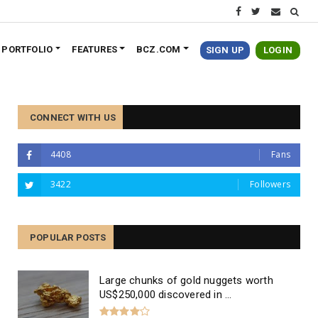
PORTFOLIO
FEATURES
BCZ.COM
SIGN UP
LOGIN
CONNECT WITH US
4408
Fans
3422
Followers
The Best Divorce Lawyers in
Melbourne, Australia
POPULAR POSTS
Large chunks of gold nuggets worth
US$250,000 discovered in ...