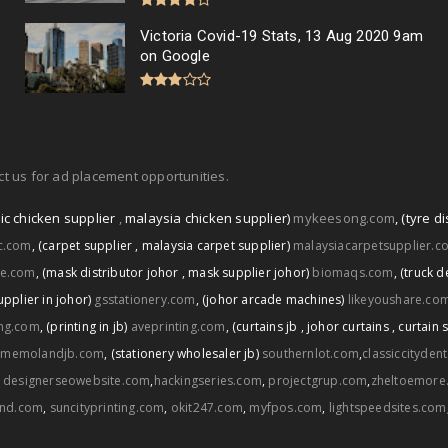
Victoria Covid-19 Stats, 13 Aug 2020 9am
on Google
t us for ad placement opportunities.
ic chicken supplier
,
malaysia chicken supplier)
mykeesong.com
,
(tyre di
ic.com
,
(carpet supplier
,
malaysia carpet supplier)
malaysiacarpetsupplier.c
ce.com
,
(mask distributor johor
,
mask supplier johor)
biomaqs.com
,
(truck d
upplier in johor)
gsstationery.com
,
(johor arcade machines)
likeyoushare.co
ng.com
,
(printing in jb)
aveprinting.com
,
(curtains jb
,
johor curtains
,
curtain 
memolandjb.com
,
(stationery wholesaler jb)
southernlot.com
,
classiccityden
,
designerseowebsite.com
,
hackingseries.com
,
projectgrup.com
,
zheltoemore
and.com
,
suncityprinting.com
,
okit247.com
,
myfpos.com
,
lightspeedsites.com