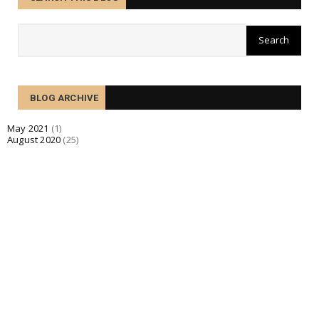
August 07, 2020
PEOPLE
Ne amores quidem sanctos alienos esse.
August 07, 2020
TECHNOLOGY
BLOG ARCHIVE
Quid enim de amicitia statueris utilitatis causa
expetenda v...
May 2021
(1)
August 2020
(25)
August 07, 2020