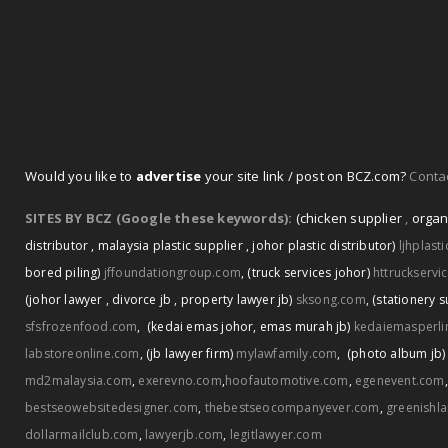
Would you like to
advertise
your site link / post on BCZ.com?
Contac
SITES BY BCZ (Google these keywords):
(chicken supplier
,
organ
distributor
,
malaysia plastic supplier
,
johor plastic distributor)
ljhplast
bored piling)
jffoundationgroup.com
,
(truck services johor)
httruckservi
(johor lawyer
,
divorce jb
,
property lawyer jb)
sksong.com
,
(stationery s
sfsfrozenfood.com
,
(kedai emas johor
,
emas murah jb)
kedaiemasperli
labstoreonline.com
,
(jb lawyer firm)
mylawfamily.com
,
(photo album jb)
md2malaysia.com
,
exerevno.com
,
hoofautomotive.com
,
egenevent.com
bestseowebsitedesigner.com
,
thebestseocompanyever.com
,
greenishl
dollarmailclub.com
,
lawyerjb.com
,
legitlawyer.com