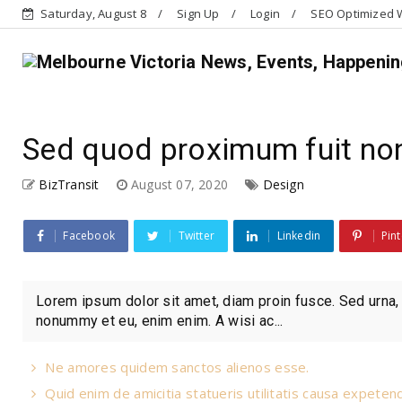
Saturday, August 8
Sign Up
Login
SEO Optimized W
Sed quod proximum fuit non
BizTransit
August 07, 2020
Design
Facebook
Twitter
Linkedin
Pint
Lorem ipsum dolor sit amet, diam proin fusce. Sed urna, 
nonummy et eu, enim enim. A wisi ac...
Ne amores quidem sanctos alienos esse.
Quid enim de amicitia statueris utilitatis causa expeten