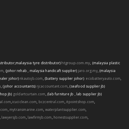
stributor
,
malaysia tyre distributor)
htgroup.com.my
,
(malaysia plastic
om
,
(johor rehab
,
malaysia handicaft supplier)
jaro.org.my
,
(malaysia
ealer johor)
nkautojb.com
,
(battery supplier johor)
ecobatteryauto.com
,
m
,
(johor accountants)
rjcaccountant.com
,
(seafood supplier jb)
shop jb)
goldartcurtain.com
,
(lab furniture jb
,
lab supplier jb)
tal.com
,
icuciclean.com
,
bczcentral.com
,
itpointshop.com
,
.com
,
mytransmarine.com
,
waterplantsupplier.com
,
,
lawyersjb.com
,
lawfirmjb.com
,
honestsupplier.com
,